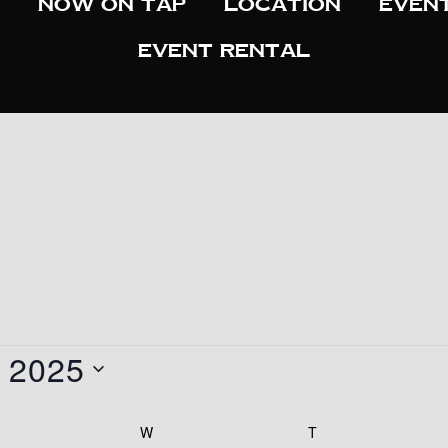
Now On Tap
Location
Even
Event Rental
 2025
W
T